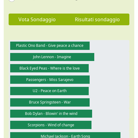
Vota Sondaggio
Risultati sondaggio
Plastic Ono Band - Give peace a chance
John Lennon - Imagine
Black Eyed Peas - Where is the love
Passengers - Miss Sarajevo
U2 - Peace on Earth
Bruce Springsteen - War
Bob Dylan - Blowin' in the wind
Scorpions - Wind of change
Michael Jackson - Earth Song