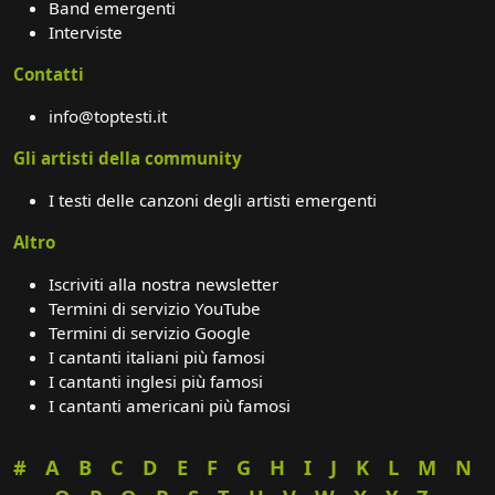
Band emergenti
Interviste
Contatti
info@toptesti.it
Gli artisti della community
I testi delle canzoni degli artisti emergenti
Altro
Iscriviti alla nostra newsletter
Termini di servizio YouTube
Termini di servizio Google
I cantanti italiani più famosi
I cantanti inglesi più famosi
I cantanti americani più famosi
#
A
B
C
D
E
F
G
H
I
J
K
L
M
N