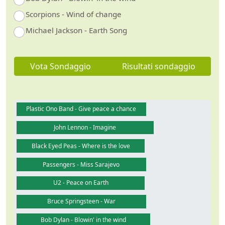
Scorpions - Wind of change
Michael Jackson - Earth Song
Vota Sondaggio
Risultati sondaggio
Plastic Ono Band - Give peace a chance
John Lennon - Imagine
Black Eyed Peas - Where is the love
Passengers - Miss Sarajevo
U2 - Peace on Earth
Bruce Springsteen - War
Bob Dylan - Blowin' in the wind