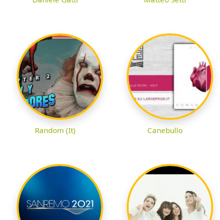
Random (It)
Canebullo