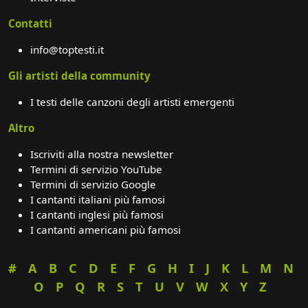
Contatti
info@toptesti.it
Gli artisti della community
I testi delle canzoni degli artisti emergenti
Altro
Iscriviti alla nostra newsletter
Termini di servizio YouTube
Termini di servizio Google
I cantanti italiani più famosi
I cantanti inglesi più famosi
I cantanti americani più famosi
#
A
B
C
D
E
F
G
H
I
J
K
L
M
N
O
P
Q
R
S
T
U
V
W
X
Y
Z