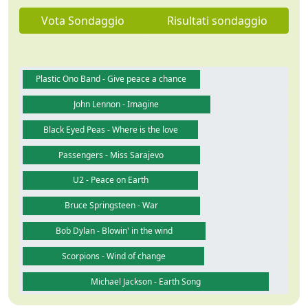
Vota Sondaggio
Risultati sondaggio
Plastic Ono Band - Give peace a chance
John Lennon - Imagine
Black Eyed Peas - Where is the love
Passengers - Miss Sarajevo
U2 - Peace on Earth
Bruce Springsteen - War
Bob Dylan - Blowin' in the wind
Scorpions - Wind of change
Michael Jackson - Earth Song