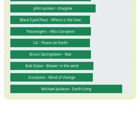
John Lennon - Imagine
Black Eyed Peas - Where is the love
Passengers - Miss Sarajevo
U2 - Peace on Earth
Bruce Springsteen - War
Bob Dylan - Blowin' in the wind
Scorpions - Wind of change
Michael Jackson - Earth Song