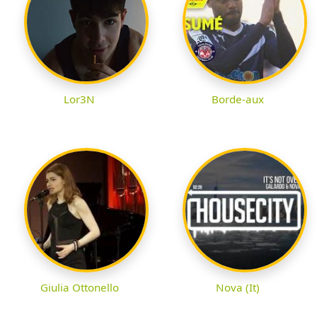
Lor3N
Borde-aux
Giulia Ottonello
Nova (It)