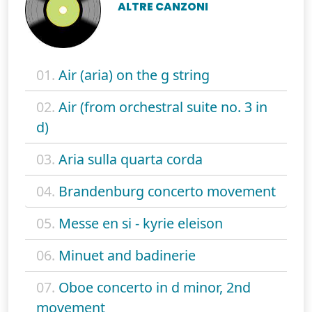
ALTRE CANZONI
01.
Air (aria) on the g string
02.
Air (from orchestral suite no. 3 in
d)
03.
Aria sulla quarta corda
04.
Brandenburg concerto movement
05.
Messe en si - kyrie eleison
06.
Minuet and badinerie
07.
Oboe concerto in d minor, 2nd
movement