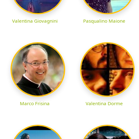
Valentina Giovagnini
Pasqualino Maione
Marco Frisina
Valentina Dorme