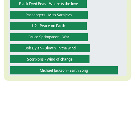
Black Eyed Peas - Where is the love
Passengers - Miss Sarajevo
U2 - Peace on Earth
Bruce Springsteen - War
Bob Dylan - Blowin' in the wind
Scorpions - Wind of change
Michael Jackson - Earth Song