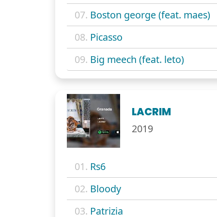
07.
Boston george (feat. maes)
08.
Picasso
09.
Big meech (feat. leto)
LACRIM
2019
01.
Rs6
02.
Bloody
03.
Patrizia