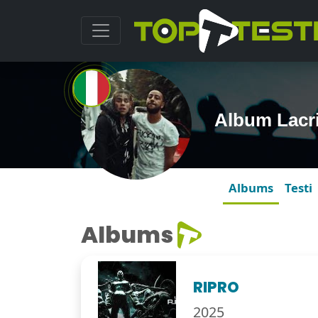
Album Lacr
Albums
Testi
Albums
RIPRO
2025