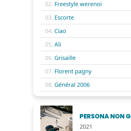
02.
Freestyle werenoi
03.
Escorte
04.
Ciao
05.
Ali
06.
Grisaille
07.
Florent pagny
08.
Général 2006
PERSONA NON 
2021