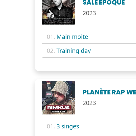
SALE ÉPOQUE
2023
01.
Main moite
02.
Training day
PLANÈTE RAP W
2023
01.
3 singes