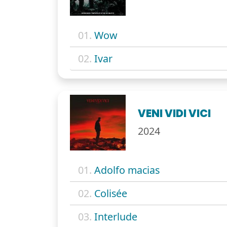
01.
Wow
02.
Ivar
VENI VIDI VICI
2024
01.
Adolfo macias
02.
Colisée
03.
Interlude