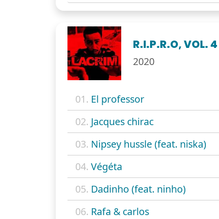
R.I.P.R.O, VOL. 4
2020
01.
El professor
02.
Jacques chirac
03.
Nipsey hussle (feat. niska)
04.
Végéta
05.
Dadinho (feat. ninho)
06.
Rafa & carlos