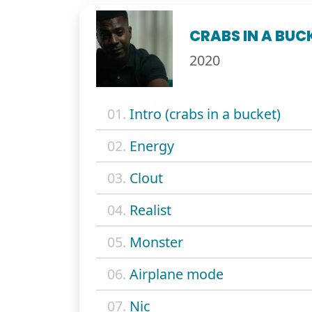
CRABS IN A BUC
2020
01.
Intro (crabs in a bucket)
02.
Energy
03.
Clout
04.
Realist
05.
Monster
06.
Airplane mode
07.
Nic