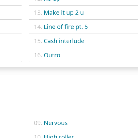
13.
Make it up 2 u
14.
Line of fire pt. 5
15.
Cash interlude
16.
Outro
09.
Nervous
10.
High roller