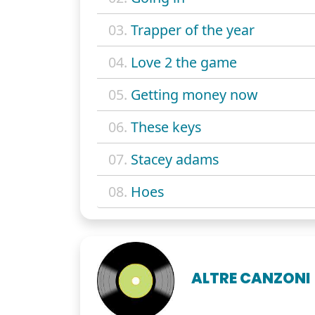
03.
Trapper of the year
04.
Love 2 the game
05.
Getting money now
06.
These keys
07.
Stacey adams
08.
Hoes
ALTRE CANZONI