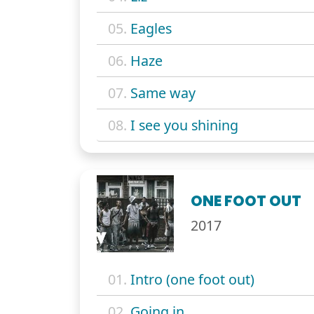
05.
Eagles
06.
Haze
07.
Same way
08.
I see you shining
ONE FOOT OUT
2017
01.
Intro (one foot out)
02.
Going in