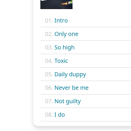
01.
Intro
02.
Only one
03.
So high
04.
Toxic
05.
Daily duppy
06.
Never be me
07.
Not guilty
08.
I do