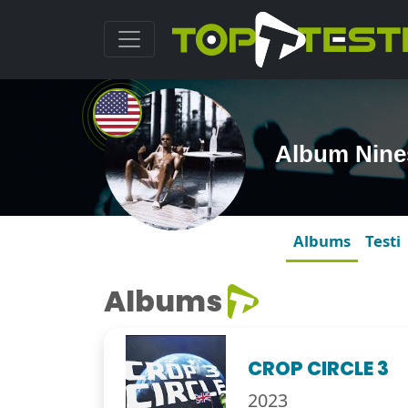
Album Nine
Albums
Testi
Albums
CROP CIRCLE 3
2023