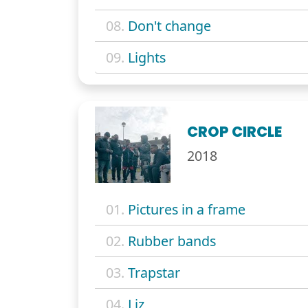
08.
Don't change
09.
Lights
CROP CIRCLE
2018
01.
Pictures in a frame
02.
Rubber bands
03.
Trapstar
04.
Liz