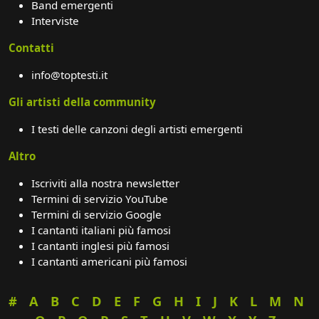
Band emergenti
Interviste
Contatti
info@toptesti.it
Gli artisti della community
I testi delle canzoni degli artisti emergenti
Altro
Iscriviti alla nostra newsletter
Termini di servizio YouTube
Termini di servizio Google
I cantanti italiani più famosi
I cantanti inglesi più famosi
I cantanti americani più famosi
#
A
B
C
D
E
F
G
H
I
J
K
L
M
N