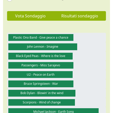
Vota Sondaggio
Risultati sondaggio
Plastic Ono Band - Give peace a chance
John Lennon - Imagine
Black Eyed Peas - Where is the love
Passengers - Miss Sarajevo
U2 - Peace on Earth
Bruce Springsteen - War
Bob Dylan - Blowin' in the wind
Scorpions - Wind of change
Michael Jackson - Earth Song