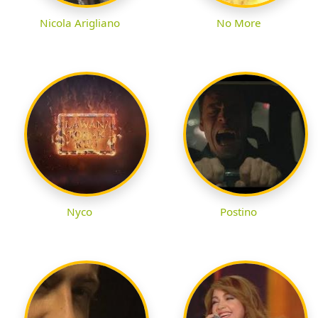
Nicola Arigliano
No More
Nyco
Postino