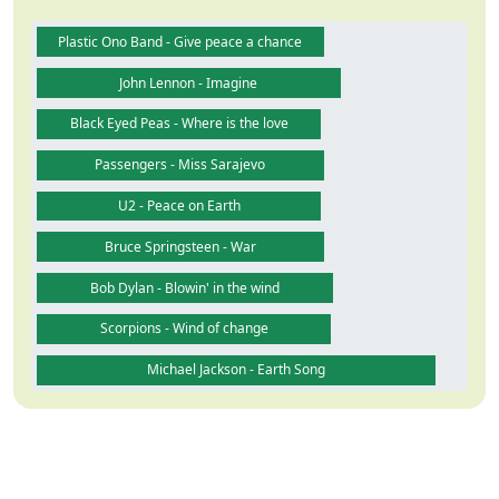
Plastic Ono Band - Give peace a chance
John Lennon - Imagine
Black Eyed Peas - Where is the love
Passengers - Miss Sarajevo
U2 - Peace on Earth
Bruce Springsteen - War
Bob Dylan - Blowin' in the wind
Scorpions - Wind of change
Michael Jackson - Earth Song