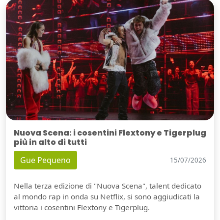
Nuova Scena: i cosentini Flextony e Tigerplug
più in alto di tutti
Gue Pequeno
15/07/2026
Nella terza edizione di "Nuova Scena", talent dedicato
al mondo rap in onda su Netflix, si sono aggiudicati la
vittoria i cosentini Flextony e Tigerplug.