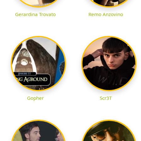
Gerardina Trovato
Remo Anzovino
Gopher
Scr3T