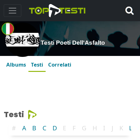
Testi Poeti Dell'Asfalto
Albums
Testi
Correlati
Testi
#
A
B
C
D
E
F
G
H
I
J
K
L