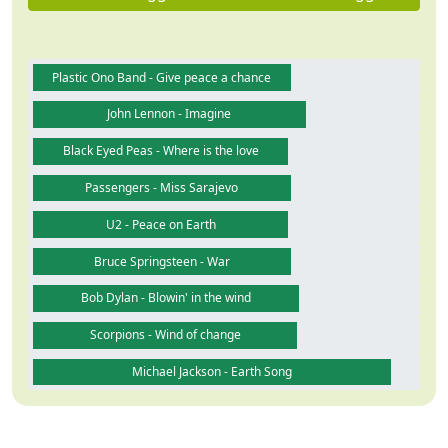
Plastic Ono Band - Give peace a chance
John Lennon - Imagine
Black Eyed Peas - Where is the love
Passengers - Miss Sarajevo
U2 - Peace on Earth
Bruce Springsteen - War
Bob Dylan - Blowin' in the wind
Scorpions - Wind of change
Michael Jackson - Earth Song