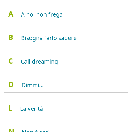
A
A noi non frega
B
Bisogna farlo sapere
C
Cali dreaming
D
Dimmi...
L
La verità
N