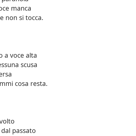
 voce manca
e non si tocca.
o a voce alta
essuna scusa
ersa
immi cosa resta.
volto
 dal passato