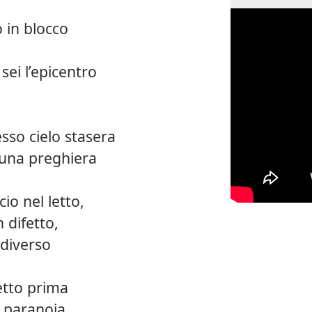
 in blocco
sei l’epicentro
esso cielo stasera
 una preghiera
io nel letto,
 difetto,
 diverso
etto prima
n paranoia