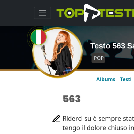
Testo 563 S
POP
Albums
Testi
563
Riderci su è sempre stat
tengo il dolore chiuso i