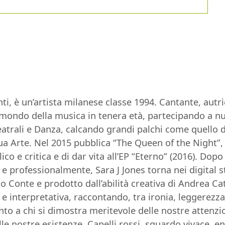
ti, è un’artista milanese classe 1994. Cantante, autri
 mondo della musica in tenera età, partecipando a nu
eatrali e Danza, calcando grandi palchi come quello d
ua Arte. Nel 2015 pubblica “The Queen of the Night”,
o e critica e di dar vita all’EP “Eterno” (2016). Dop
 professionalmente, Sara J Jones torna nei digital 
 Conte e prodotto dall’abilità creativa di Andrea Ca
e interpretativa, raccontando, tra ironia, leggerezza e
to a chi si dimostra meritevole delle nostre attenzi
le nostre esistenze. Capelli rossi, sguardo vivace, e