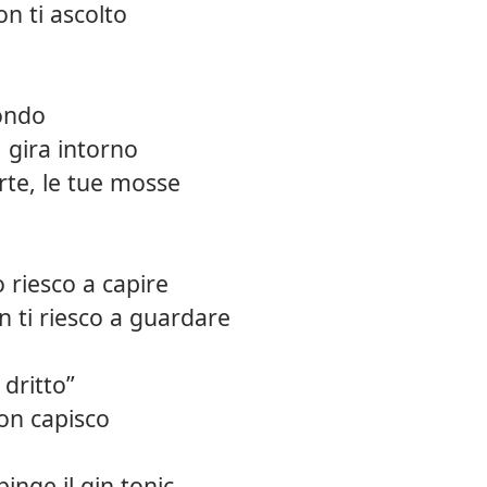
on ti ascolto
fondo
 gira intorno
rte, le tue mosse
o riesco a capire
n ti riesco a guardare
 dritto”
on capisco
pinge il gin tonic