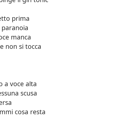
etto prima
n paranoia
 voce manca
e non si tocca
o a voce alta
essuna scusa
ersa
dimmi cosa resta