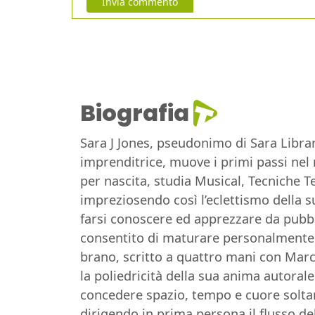
Invia commento
Biografia
Sara J Jones, pseudonimo di Sara Libran
imprenditrice, muove i primi passi nel
per nascita, studia Musical, Tecniche T
impreziosendo così l’eclettismo della s
farsi conoscere ed apprezzare da pubblic
consentito di maturare personalmente e
brano, scritto a quattro mani con Marco
la poliedricità della sua anima autorale 
concedere spazio, tempo e cuore soltan
dirigendo in prima persona il flusso del