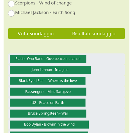
Scorpions - Wind of change
Michael Jackson - Earth Song
Vota Sondaggio
Risultati sondaggio
Plastic Ono Band - Give peace a chance
John Lennon - Imagine
Black Eyed Peas - Where is the love
Passengers - Miss Sarajevo
U2 - Peace on Earth
Bruce Springsteen - War
Bob Dylan - Blowin' in the wind