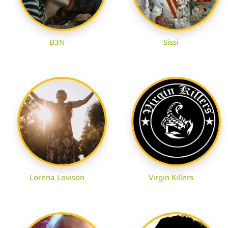
B3N
Sissi
Lorena Lovison
Virgin Killers