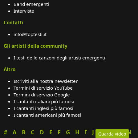
Band emergenti
Interviste
Contatti
info@toptesti.it
Gli artisti della community
I testi delle canzoni degli artisti emergenti
Altro
Iscriviti alla nostra newsletter
Termini di servizio YouTube
Termini di servizio Google
I cantanti italiani più famosi
I cantanti inglesi più famosi
I cantanti americani più famosi
#
A
B
C
D
E
F
G
H
I
J
K
L
M
N
Guarda video