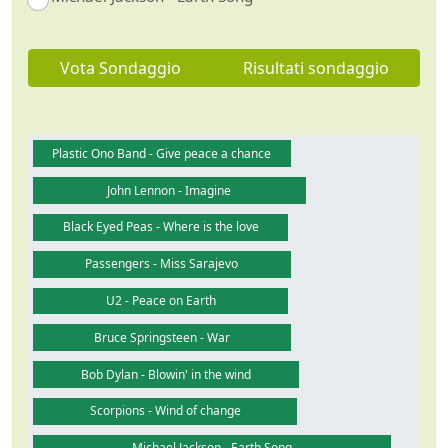
Vota Sondaggio
Risultati sondaggio
Plastic Ono Band - Give peace a chance
John Lennon - Imagine
Black Eyed Peas - Where is the love
Passengers - Miss Sarajevo
U2 - Peace on Earth
Bruce Springsteen - War
Bob Dylan - Blowin' in the wind
Scorpions - Wind of change
Michael Jackson - Earth Song