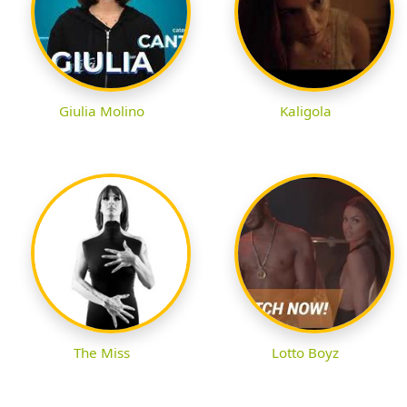
Giulia Molino
Kaligola
The Miss
Lotto Boyz