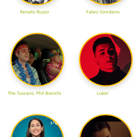
Renato Russo
Fabio Giordano
The Tuscans, Phil Bianchi
Luker