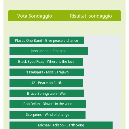
Vota Sondaggio
Risultati sondaggio
Plastic Ono Band - Give peace a chance
John Lennon - Imagine
Black Eyed Peas - Where is the love
Passengers - Miss Sarajevo
U2 - Peace on Earth
Bruce Springsteen - War
Bob Dylan - Blowin' in the wind
Scorpions - Wind of change
Michael Jackson - Earth Song