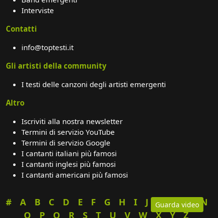
Interviste
Contatti
info@toptesti.it
Gli artisti della community
I testi delle canzoni degli artisti emergenti
Altro
Iscriviti alla nostra newsletter
Termini di servizio YouTube
Termini di servizio Google
I cantanti italiani più famosi
I cantanti inglesi più famosi
I cantanti americani più famosi
#
A
B
C
D
E
F
G
H
I
J
K
L
M
N
Guarda video
O
P
Q
R
S
T
U
V
W
X
Y
Z