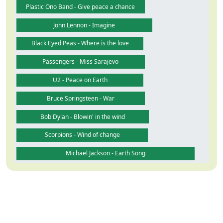
Plastic Ono Band - Give peace a chance
John Lennon - Imagine
Black Eyed Peas - Where is the love
Passengers - Miss Sarajevo
U2 - Peace on Earth
Bruce Springsteen - War
Bob Dylan - Blowin' in the wind
Scorpions - Wind of change
Michael Jackson - Earth Song