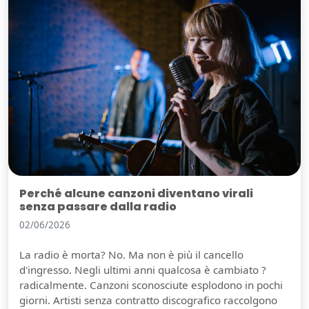
Perché alcune canzoni diventano virali
senza passare dalla radio
02/06/2026
La radio è morta? No. Ma non è più il cancello
d'ingresso. Negli ultimi anni qualcosa è cambiato ?
radicalmente. Canzoni sconosciute esplodono in pochi
giorni. Artisti senza contratto discografico raccolgono