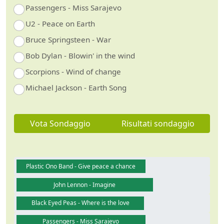
Passengers - Miss Sarajevo
U2 - Peace on Earth
Bruce Springsteen - War
Bob Dylan - Blowin' in the wind
Scorpions - Wind of change
Michael Jackson - Earth Song
Vota Sondaggio
Risultati sondaggio
Plastic Ono Band - Give peace a chance
John Lennon - Imagine
Black Eyed Peas - Where is the love
Passengers - Miss Sarajevo