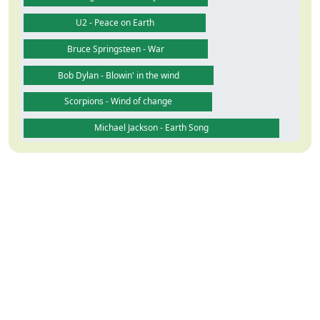
U2 - Peace on Earth
Bruce Springsteen - War
Bob Dylan - Blowin' in the wind
Scorpions - Wind of change
Michael Jackson - Earth Song