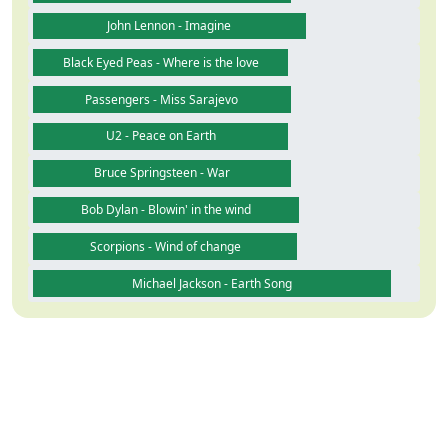
John Lennon - Imagine
Black Eyed Peas - Where is the love
Passengers - Miss Sarajevo
U2 - Peace on Earth
Bruce Springsteen - War
Bob Dylan - Blowin' in the wind
Scorpions - Wind of change
Michael Jackson - Earth Song