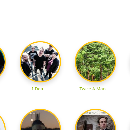
I-Dea
Twice A Man