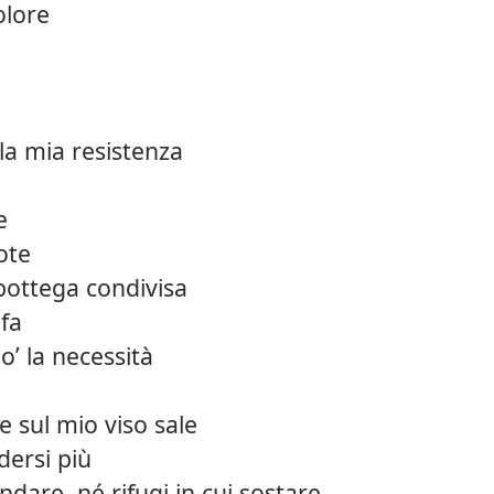
olore
a mia resistenza
e
ote
 bottega condivisa
 fa
’ la necessità
 sul mio viso sale
ersi più
dare, né rifugi in cui sostare