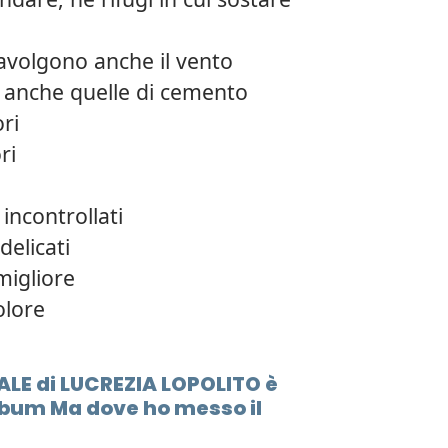
ravolgono anche il vento
e anche quelle di cemento
ori
ri
 incontrollati
delicati
migliore
olore
MALE di LUCREZIA LOPOLITO è
lbum Ma dove ho messo il