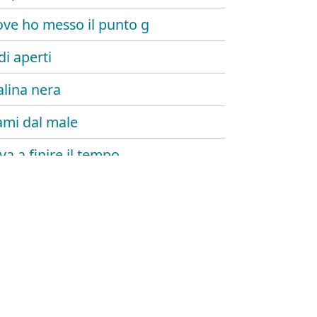
ve ho messo il punto g
i aperti
lina nera
ami dal male
va a finire il tempo
rni di chopin
dha rideva sotto i baffi