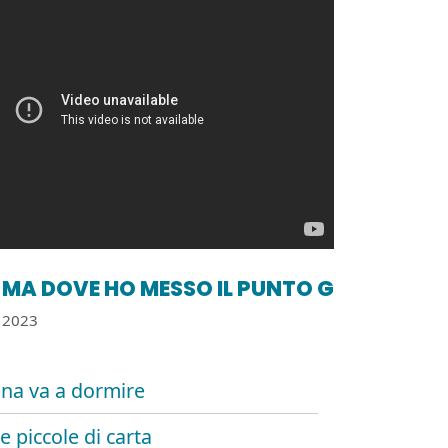
MA DOVE HO MESSO IL PUNTO G
2023
ina va a dormire
e piccole di carta