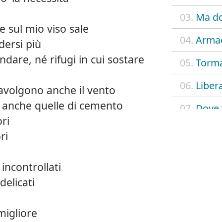
03.
Ma do
 sul mio viso sale
04.
Armad
ersi più
dare, né rifugi in cui sostare
05.
Torma
06.
Liber
ravolgono anche il vento
e anche quelle di cemento
07.
Dove 
ori
08.
Nottu
ri
09.
Il bud
 incontrollati
delicati
migliore