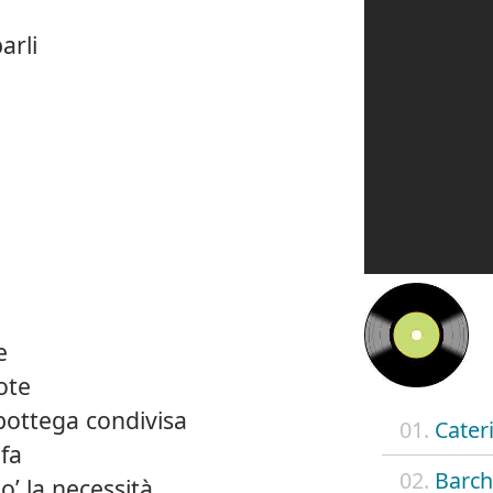
arli
e
ote
 bottega condivisa
01.
Cater
 fa
02.
Barch
’ la necessità