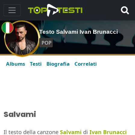
Testo Salvami Ivan Brunacci
POP
Albums
Testi
Biografia
Correlati
Salvami
Il testo della canzone
Salvami
di
Ivan Brunacci