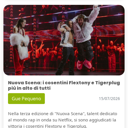
Nuova Scena: i cosentini Flextony e Tigerplug
più in alto di tutti
Gue Pequeno
15/07/2026
Nella terza edizione di "Nuova Scena", talent dedicato
al mondo rap in onda su Netflix, si sono aggiudicati la
vittoria i cosentini Flextony e Tigerplug.