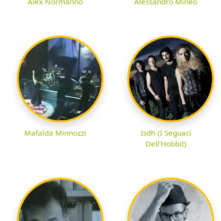
Alex Normanno
Alessandro Mineo
Mafalda Minnozzi
Isdh (I Seguaci
Dell'Hobbit)