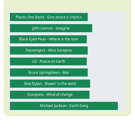
Plastic Ono Band - Give peace a chance
John Lennon - Imagine
Black Eyed Peas - Where is the love
Passengers - Miss Sarajevo
U2 - Peace on Earth
Bruce Springsteen - War
Bob Dylan - Blowin' in the wind
Scorpions - Wind of change
Michael Jackson - Earth Song