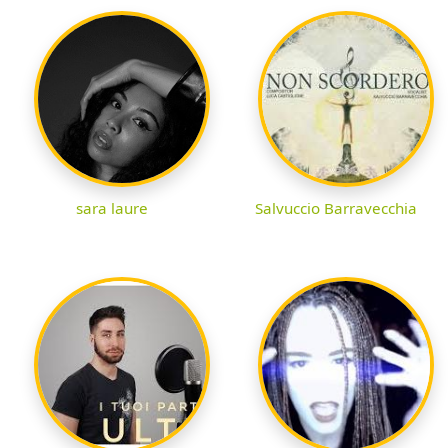
sara laure
Salvuccio Barravecchia