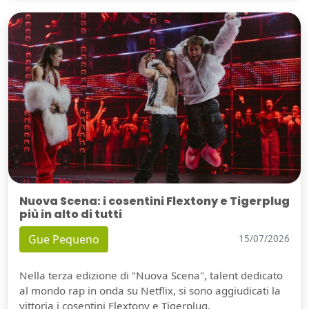
Nuova Scena: i cosentini Flextony e Tigerplug
più in alto di tutti
Gue Pequeno
15/07/2026
Nella terza edizione di "Nuova Scena", talent dedicato
al mondo rap in onda su Netflix, si sono aggiudicati la
vittoria i cosentini Flextony e Tigerplug.