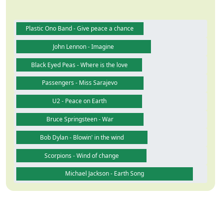
Plastic Ono Band - Give peace a chance
John Lennon - Imagine
Black Eyed Peas - Where is the love
Passengers - Miss Sarajevo
U2 - Peace on Earth
Bruce Springsteen - War
Bob Dylan - Blowin' in the wind
Scorpions - Wind of change
Michael Jackson - Earth Song