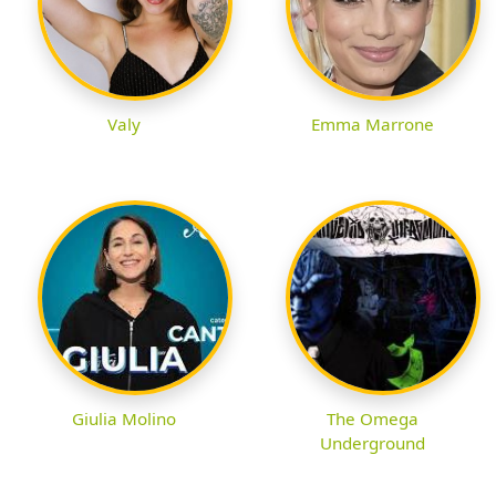
Valy
Emma Marrone
Giulia Molino
The Omega
Underground