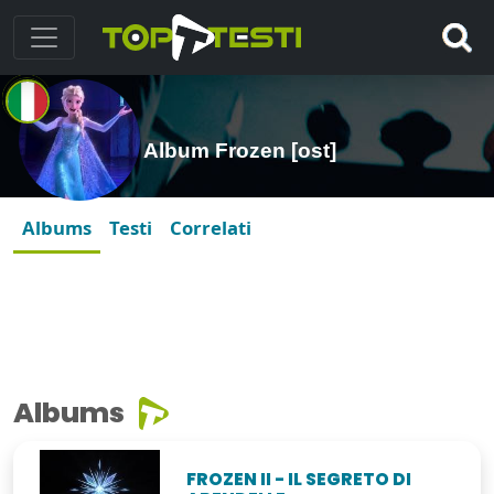
Album Frozen [ost]
Albums
Testi
Correlati
Albums
FROZEN II - IL SEGRETO DI