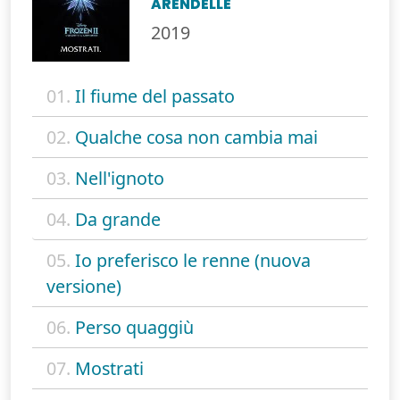
ARENDELLE
2019
01.
Il fiume del passato
02.
Qualche cosa non cambia mai
03.
Nell'ignoto
04.
Da grande
05.
Io preferisco le renne (nuova
versione)
06.
Perso quaggiù
07.
Mostrati