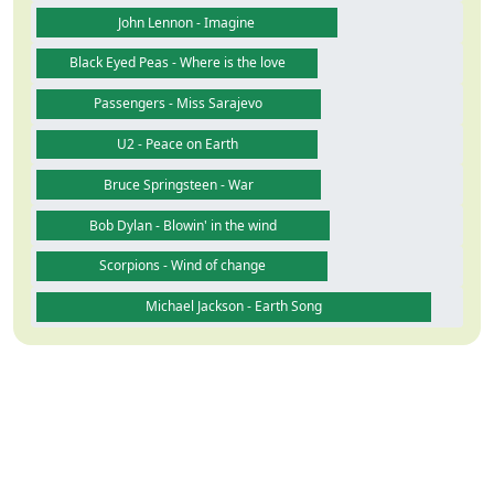
John Lennon - Imagine
Black Eyed Peas - Where is the love
Passengers - Miss Sarajevo
U2 - Peace on Earth
Bruce Springsteen - War
Bob Dylan - Blowin' in the wind
Scorpions - Wind of change
Michael Jackson - Earth Song