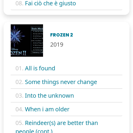
08.
Fai ciò che è giusto
FROZEN 2
2019
01.
All is found
02.
Some things never change
03.
Into the unknown
04.
When i am older
05.
Reindeer(s) are better than
people (cont.)