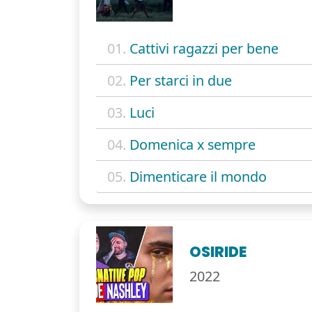
01.
Cattivi ragazzi per bene
02.
Per starci in due
03.
Luci
04.
Domenica x sempre
05.
Dimenticare il mondo
OSIRIDE
2022