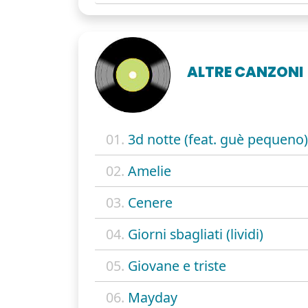
ALTRE CANZONI
01.
3d notte (feat. guè pequeno)
02.
Amelie
03.
Cenere
04.
Giorni sbagliati (lividi)
05.
Giovane e triste
06.
Mayday