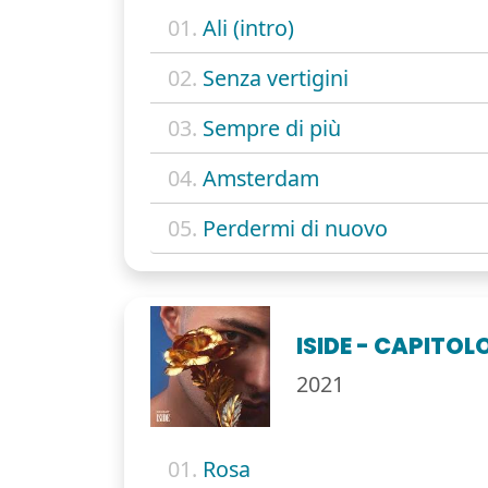
01.
Ali (intro)
02.
Senza vertigini
03.
Sempre di più
04.
Amsterdam
05.
Perdermi di nuovo
ISIDE - CAPITOL
2021
01.
Rosa