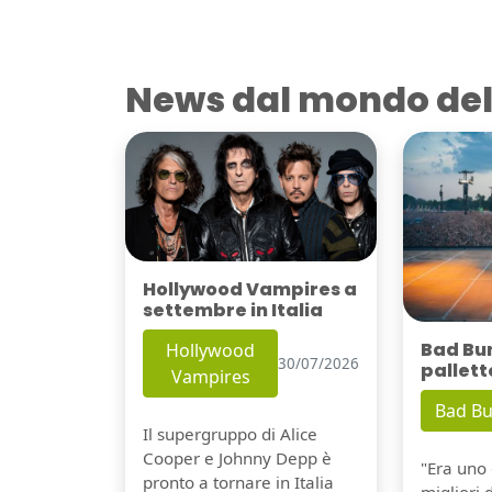
News dal mondo del
Hollywood Vampires a
settembre in Italia
Bad Bu
Hollywood
30/07/2026
pallett
Vampires
Bad B
Il supergruppo di Alice
Cooper e Johnny Depp è
"Era uno 
pronto a tornare in Italia
migliori 