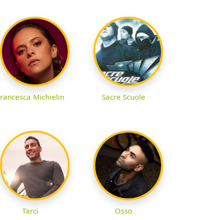
rancesca Michielin
Sacre Scuole
Tarci
Osso