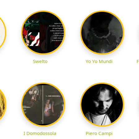
Swelto
Yo Yo Mundi
F
I Domodossola
Piero Campi