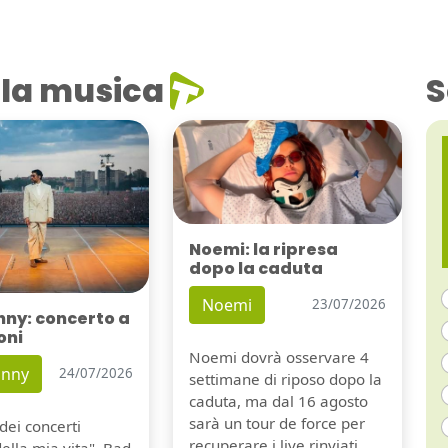
la musica
S
Noemi: la ripresa
dopo la caduta
Noemi
23/07/2026
nny: concerto a
oni
Noemi dovrà osservare 4
unny
24/07/2026
settimane di riposo dopo la
caduta, ma dal 16 agosto
sarà un tour de force per
dei concerti
recuperare i live rinviati.
della mia vita". Bad