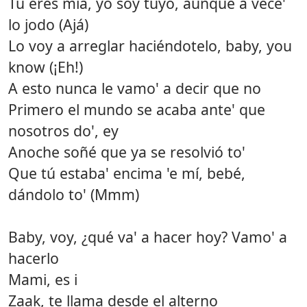
Tú eres mía, yo soy tuyo, aunque a vece'
lo jodo (Ajá)
Lo voy a arreglar haciéndotelo, baby, you
know (¡Eh!)
A esto nunca le vamo' a decir que no
Primero el mundo se acaba ante' que
nosotros do', ey
Anoche soñé que ya se resolvió to'
Que tú estaba' encima 'e mí, bebé,
dándolo to' (Mmm)
Baby, voy, ¿qué va' a hacer hoy? Vamo' a
hacerlo
Mami, es i
Zaak, te llama desde el alterno