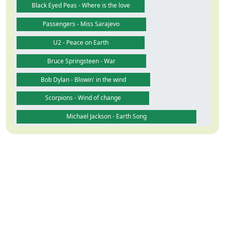
Black Eyed Peas - Where is the love
Passengers - Miss Sarajevo
U2 - Peace on Earth
Bruce Springsteen - War
Bob Dylan - Blowin' in the wind
Scorpions - Wind of change
Michael Jackson - Earth Song