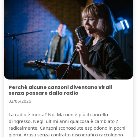
Perché alcune canzoni diventano virali
senza passare dalla radio
02/06/2026
La radio è morta? No. Ma non è più il cancello
d'ingresso. Negli ultimi anni qualcosa è cambiato ?
radicalmente. Canzoni sconosciute esplodono in pochi
giorni. Artisti senza contratto discografico raccolgono