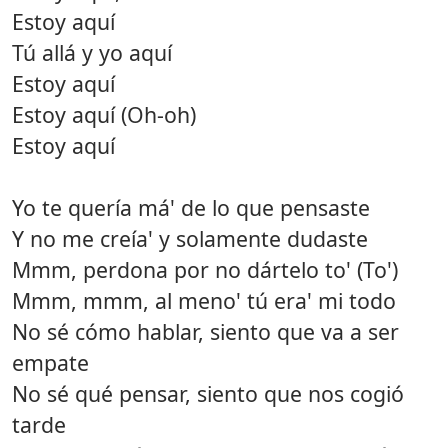
Estoy aquí
Tú allá y yo aquí
Estoy aquí
Estoy aquí (Oh-oh)
Estoy aquí
Yo te quería má' de lo que pensaste
Y no me creía' y solamente dudaste
Mmm, perdona por no dártelo to' (To')
Mmm, mmm, al meno' tú era' mi todo
No sé cómo hablar, siento que va a ser
empate
No sé qué pensar, siento que nos cogió
tarde