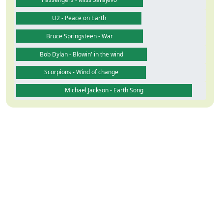
U2 - Peace on Earth
Bruce Springsteen - War
Bob Dylan - Blowin' in the wind
Scorpions - Wind of change
Michael Jackson - Earth Song