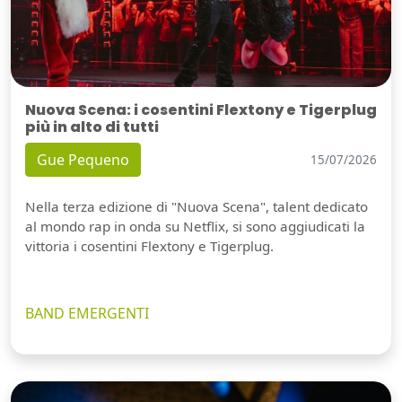
Nuova Scena: i cosentini Flextony e Tigerplug
più in alto di tutti
Gue Pequeno
15/07/2026
Nella terza edizione di "Nuova Scena", talent dedicato
al mondo rap in onda su Netflix, si sono aggiudicati la
vittoria i cosentini Flextony e Tigerplug.
BAND EMERGENTI