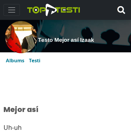
Testo Mejor así Izaak
Albums
Testi
Mejor así
Uh-uh