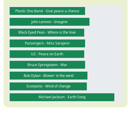
Plastic Ono Band - Give peace a chance
John Lennon - Imagine
Black Eyed Peas - Where is the love
Passengers - Miss Sarajevo
U2 - Peace on Earth
Bruce Springsteen - War
Bob Dylan - Blowin' in the wind
Scorpions - Wind of change
Michael Jackson - Earth Song