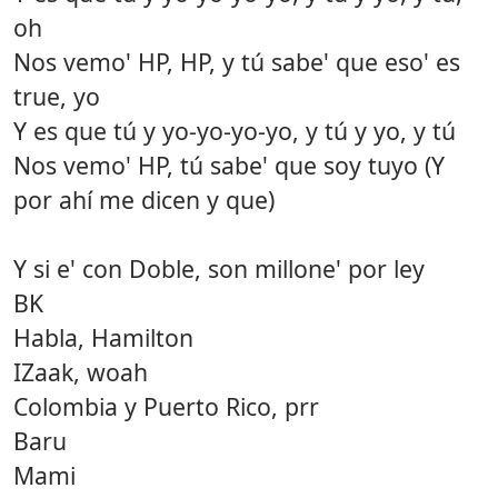
oh
Nos vemo' HP, HP, y tú sabe' que eso' es
true, yo
Y es que tú y yo-yo-yo-yo, y tú y yo, y tú
Nos vemo' HP, tú sabe' que soy tuyo (Y
por ahí me dicen y que)
Y si e' con Doble, son millone' por ley
BK
Habla, Hamilton
IZaak, woah
Colombia y Puerto Rico, prr
Baru
Mami