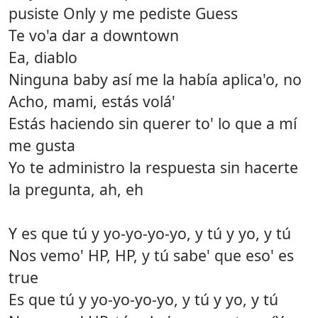
pusiste Only y me pediste Guess
Te vo'a dar a downtown
Ea, diablo
Ninguna baby así me la había aplica'o, no
Acho, mami, estás volá'
Estás haciendo sin querer to' lo que a mí
me gusta
Yo te administro la respuesta sin hacerte
la pregunta, ah, eh
Y es que tú y yo-yo-yo-yo, y tú y yo, y tú
Nos vemo' HP, HP, y tú sabe' que eso' es
true
Es que tú y yo-yo-yo-yo, y tú y yo, y tú