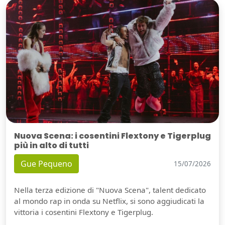
Nuova Scena: i cosentini Flextony e Tigerplug
più in alto di tutti
Gue Pequeno
15/07/2026
Nella terza edizione di "Nuova Scena", talent dedicato
al mondo rap in onda su Netflix, si sono aggiudicati la
vittoria i cosentini Flextony e Tigerplug.