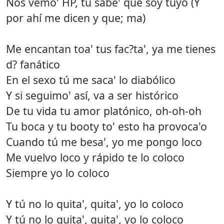
Nos vemo' HP, tú sabe' que soy tuyo (Y
por ahí me dicen y que; ma)
Me encantan toa' tus fac?ta', ya me tienes
d? fanático
En el sexo tú me saca' lo diabólico
Y si seguimo' así, va a ser histórico
De tu vida tu amor platónico, oh-oh-oh
Tu boca y tu booty to' esto ha provoca'o
Cuando tú me besa', yo me pongo loco
Me vuelvo loco y rápido te lo coloco
Siempre yo lo coloco
Y tú no lo quita', quita', yo lo coloco
Y tú no lo quita', quita', yo lo coloco