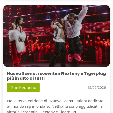
Nuova Scena: i cosentini Flextony e Tigerplug
più in alto di tutti
Gue Pequeno
15/07/2026
Nella terza edizione di "Nuova Scena", talent dedicato
al mondo rap in onda su Netflix, si sono aggiudicati la
vittoria i cosentini Flextony e Tigerplug.