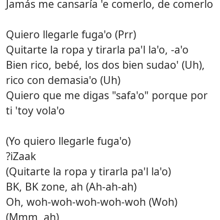
Jamás me cansaría 'e comerlo, de comerlo
Quiero llegarle fuga'o (Prr)
Quitarte la ropa y tirarla pa'l la'o, -a'o
Bien rico, bebé, los dos bien sudao' (Uh),
rico con demasia'o (Uh)
Quiero que me digas "safa'o" porque por
ti 'toy vola'o
(Yo quiero llegarle fuga'o)
?iZaak
(Quitarte la ropa y tirarla pa'l la'o)
BK, BK zone, ah (Ah-ah-ah)
Oh, woh-woh-woh-woh-woh (Woh)
(Mmm, ah)