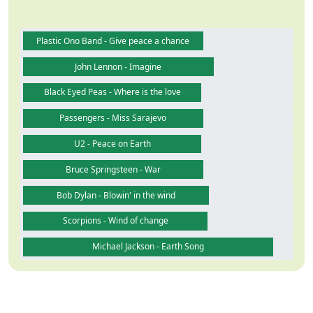
Plastic Ono Band - Give peace a chance
John Lennon - Imagine
Black Eyed Peas - Where is the love
Passengers - Miss Sarajevo
U2 - Peace on Earth
Bruce Springsteen - War
Bob Dylan - Blowin' in the wind
Scorpions - Wind of change
Michael Jackson - Earth Song