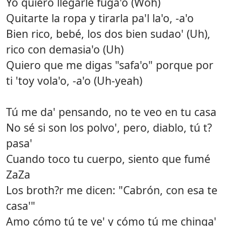
Yo quiero llegarle fuga'o (Woh)
Quitarte la ropa y tirarla pa'l la'o, -a'o
Bien rico, bebé, los dos bien sudao' (Uh),
rico con demasia'o (Uh)
Quiero que me digas "safa'o" porque por
ti 'toy vola'o, -a'o (Uh-yeah)
Tú me da' pensando, no te veo en tu casa
No sé si son los polvo', pero, diablo, tú t?
pasa'
Cuando toco tu cuerpo, siento que fumé
ZaZa
Los broth?r me dicen: "Cabrón, con esa te
casa'"
Amo cómo tú te ve' y cómo tú me chinga'