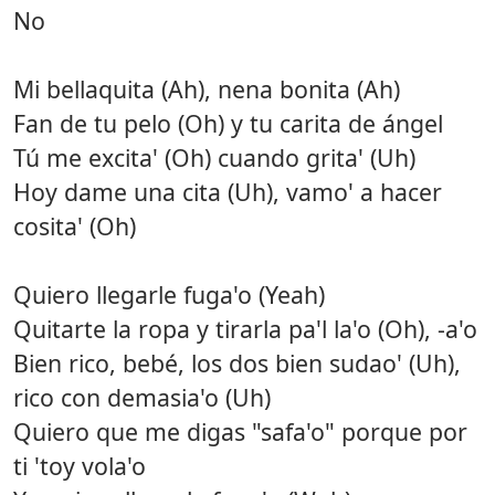
No
Mi bellaquita (Ah), nena bonita (Ah)
Fan de tu pelo (Oh) y tu carita de ángel
Tú me excita' (Oh) cuando grita' (Uh)
Hoy dame una cita (Uh), vamo' a hacer
cosita' (Oh)
Quiero llegarle fuga'o (Yeah)
Quitarte la ropa y tirarla pa'l la'o (Oh), -a'o
Bien rico, bebé, los dos bien sudao' (Uh),
rico con demasia'o (Uh)
Quiero que me digas "safa'o" porque por
ti 'toy vola'o