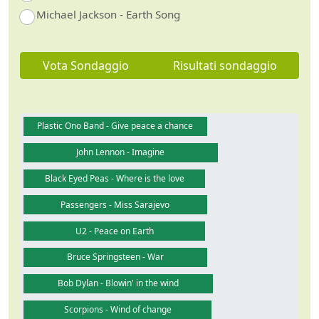
Michael Jackson - Earth Song
Vota Sondaggio
Risultati sondaggio
Plastic Ono Band - Give peace a chance
John Lennon - Imagine
Black Eyed Peas - Where is the love
Passengers - Miss Sarajevo
U2 - Peace on Earth
Bruce Springsteen - War
Bob Dylan - Blowin' in the wind
Scorpions - Wind of change