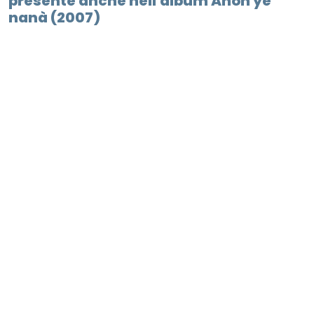
presente anche nell'album Ahoh ye
nanà (2007)