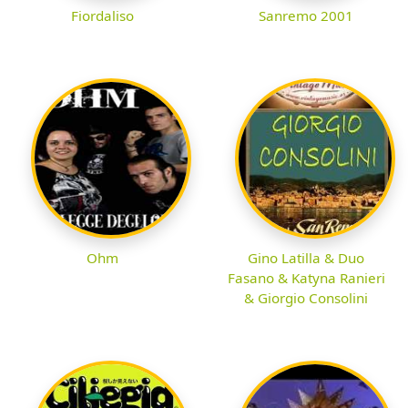
Fiordaliso
Sanremo 2001
Ohm
Gino Latilla & Duo
Fasano & Katyna Ranieri
& Giorgio Consolini