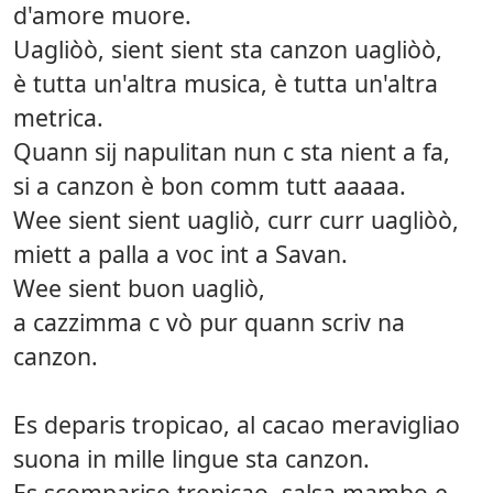
d'amore muore.
Uagliòò, sient sient sta canzon uagliòò,
è tutta un'altra musica, è tutta un'altra
metrica.
Quann sij napulitan nun c sta nient a fa,
si a canzon è bon comm tutt aaaaa.
Wee sient sient uagliò, curr curr uagliòò,
miett a palla a voc int a Savan.
Wee sient buon uagliò,
a cazzimma c vò pur quann scriv na
canzon.
Es deparis tropicao, al cacao meravigliao
suona in mille lingue sta canzon.
Es scompariso tropicao, salsa mambo e