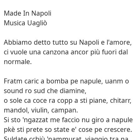
Made In Napoli
Musica Uagliò
Abbiamo detto tutto su Napoli e l'amore,
ci vuole una canzona ancor più fuori dal
normale.
Fratm caric a bomba pe napule, uanm o
sound ro sud che diamine,
o sole ca coce ra copp a sti piane, chitarr,
mandol, viulin, campan.
Si sto 'ngazzat me faccio nu giro a napule
pkè sti prete so state e' cose pe crescere.
Suldate cchiù 'nammurat, viaggio tra na