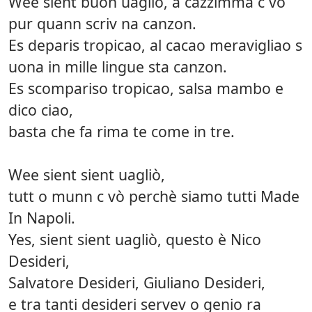
Wee sient buon uagliò, a cazzimma c vò
pur quann scriv na canzon.
Es deparis tropicao, al cacao meravigliao s
uona in mille lingue sta canzon.
Es scompariso tropicao, salsa mambo e
dico ciao,
basta che fa rima te come in tre.
Wee sient sient uagliò,
tutt o munn c vò perchè siamo tutti Made
In Napoli.
Yes, sient sient uagliò, questo è Nico
Desideri,
Salvatore Desideri, Giuliano Desideri,
e tra tanti desideri servev o genio ra