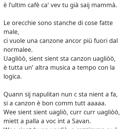
è l'ultim cafè ca' vev tu già saij mammà.
Le orecchie sono stanche di cose fatte
male,
ci vuole una canzone ancor più fuori dal
normalee.
Uagliòò, sient sient sta canzon uagliòò,
è tutta un' altra musica a tempo con la
logica.
Quann sij napulitan nun c sta nient a fa,
si a canzon è bon comm tutt aaaaa.
Wee sient sient uagliò, curr curr uagliòò,
miett a palla a voc int a Savan.