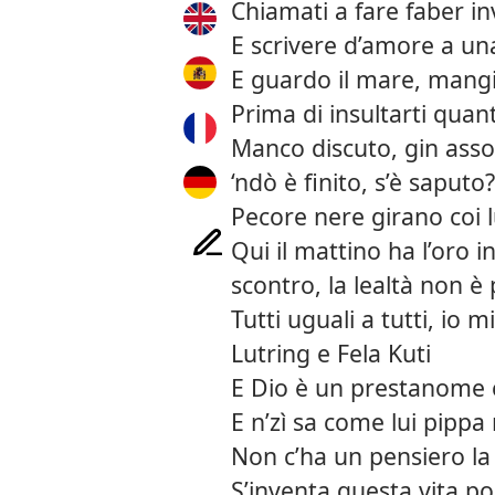
Chiamati a fare faber i
E scrivere d’amore a un
E guardo il mare, mangi
Prima di insultarti qua
Manco discuto, gin asso
‘ndò è finito, s’è saputo?
Pecore nere girano coi l
Qui il mattino ha l’oro i
scontro, la lealtà non è 
Tutti uguali a tutti, io 
Lutring e Fela Kuti
E Dio è un prestanome c
E n’zì sa come lui pippa 
Non c’ha un pensiero la 
S’inventa questa vita po