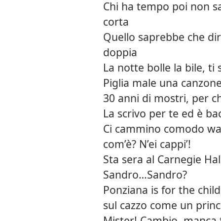
Chi ha tempo poi non s
corta
Quello saprebbe che di
doppia
La notte bolle la bile, ti 
Piglia male una canzon
30 anni di mostri, per 
La scrivo per te ed è ba
Ci cammino comodo wal
com’è? N’ei cappi’!
Sta sera al Carnegie Hal
Sandro…Sandro?
Ponziana is for the chil
sul cazzo come un princ
Mister! Cambio, manca f