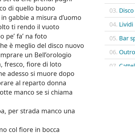
o di quello buono
03.
Disco
 in gabbie a misura d’uomo
04.
Lividi
olto ti rendo il vuoto
 pe’ fa’ na foto
05.
Bar s
he è meglio del disco nuovo
06.
Outro
comprare un Bell’orologio
, fresco, fiore di loto
07.
Catte
nche adesso si muore dopo
08.
Feat.
prare al reparto donna
otte manco se si chiama
09.
Era m
10.
Randa
mpa, per strada manco una
11.
Sampl
mo col fiore in bocca