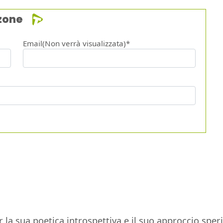
zone
Email(Non verrà visualizzata)*
la sua poetica introspettiva e il suo approccio sperim