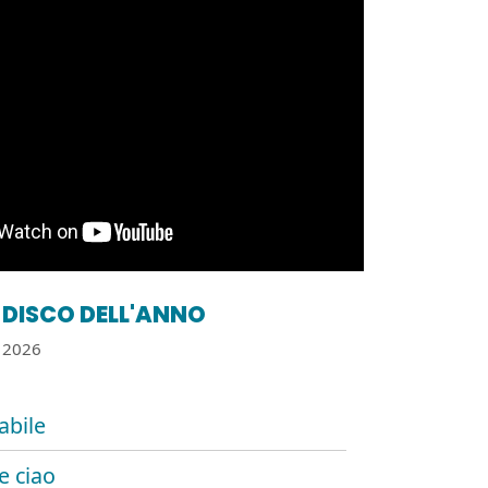
DISCO DELL'ANNO
2026
abile
 ciao