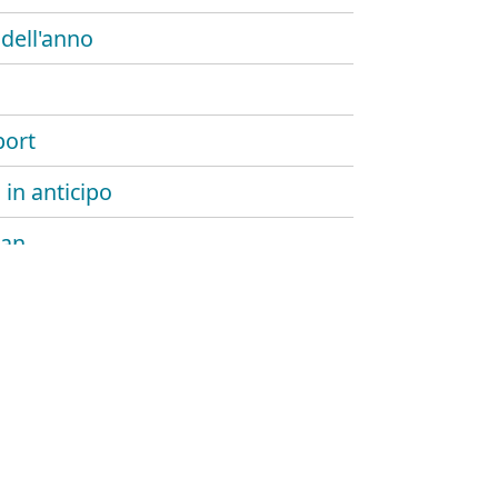
 dell'anno
port
 in anticipo
lan
 algoritmo
eglio la demo
gi (feat. toni zeno)
e non dichiarato (feat. nick c)