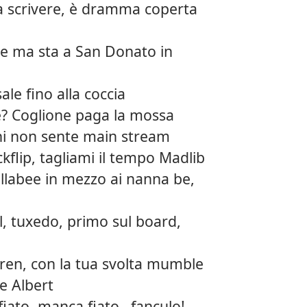
12.
Autot
a scrivere, è dramma coperta
13.
Tropp
re ma sta a San Donato in
sale fino alla coccia
e? Coglione paga la mossa
chi non sente main stream
ckflip, tagliami il tempo Madlib
labee in mezzo ai nanna be,
l, tuxedo, primo sul board,
dren, con la tua svolta mumble
e Albert
iato, manca fiato…fanculo!