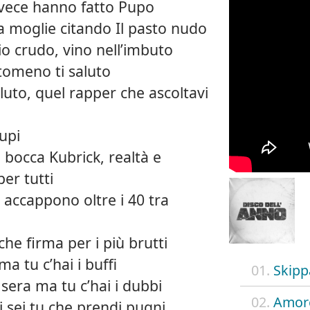
nvece hanno fatto Pupo
a moglie citando Il pasto nudo
o crudo, vino nell’imbuto
ntomeno ti saluto
luto, quel rapper che ascoltavi
upi
n bocca Kubrick, realtà e
per tutti
mi accappono oltre i 40 tra
he firma per i più brutti
ma tu c’hai i buffi
01.
Skipp
sera ma tu c’hai i dubbi
02.
Amore
i sei tu che prendi pugni