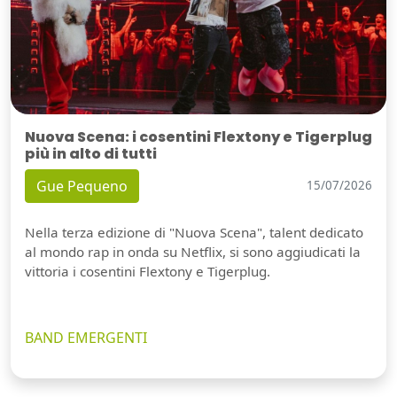
Nuova Scena: i cosentini Flextony e Tigerplug
più in alto di tutti
Gue Pequeno
15/07/2026
Nella terza edizione di "Nuova Scena", talent dedicato
al mondo rap in onda su Netflix, si sono aggiudicati la
vittoria i cosentini Flextony e Tigerplug.
BAND EMERGENTI