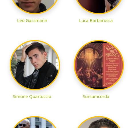
Leo Gassmann
Luca Barbarossa
Simone Quartuccio
Sursumcorda