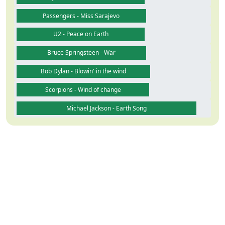
Passengers - Miss Sarajevo
U2 - Peace on Earth
Bruce Springsteen - War
Bob Dylan - Blowin' in the wind
Scorpions - Wind of change
Michael Jackson - Earth Song