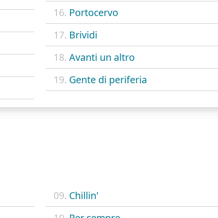
16.
Portocervo
17.
Brividi
18.
Avanti un altro
19.
Gente di periferia
09.
Chillin'
10.
Per sempre