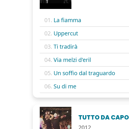
01.
La fiamma
02.
Uppercut
03.
Ti tradirà
04.
Via melzi d'eril
05.
Un soffio dal traguardo
06.
Su di me
TUTTO DA CAP
2012