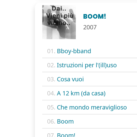
BOOM!
2007
01.
Bboy-bband
02.
Istruzioni per l'(ill)uso
03.
Cosa vuoi
04.
A 12 km (da casa)
05.
Che mondo meraviglioso
06.
Boom
07.
Boom!