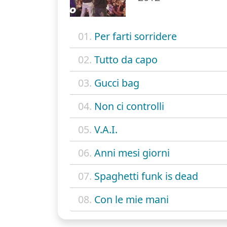
01.
Per farti sorridere
02.
Tutto da capo
03.
Gucci bag
04.
Non ci controlli
05.
V.A.I.
06.
Anni mesi giorni
07.
Spaghetti funk is dead
08.
Con le mie mani