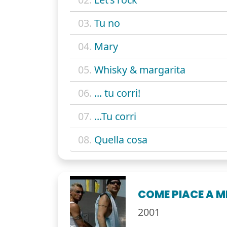
03.
Tu no
04.
Mary
05.
Whisky & margarita
06.
... tu corri!
07.
...Tu corri
08.
Quella cosa
COME PIACE A M
2001