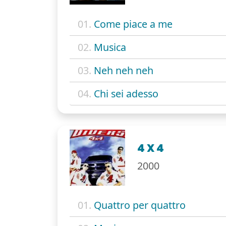
01.
Come piace a me
02.
Musica
03.
Neh neh neh
04.
Chi sei adesso
4 X 4
2000
01.
Quattro per quattro