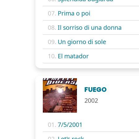
07.
Prima o poi
08.
Il sorriso di una donna
09.
Un giorno di sole
10.
El matador
FUEGO
2002
01.
7/5/2001
02.
Let's rock