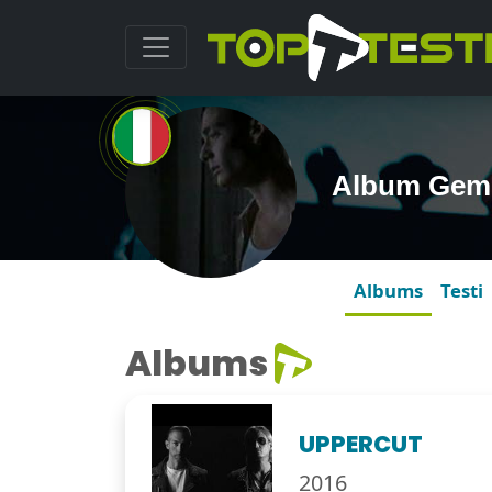
Album Gemel
Albums
Testi
Albums
UPPERCUT
2016