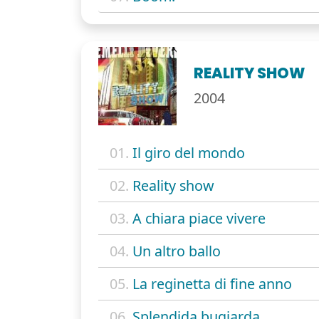
REALITY SHOW
2004
01.
Il giro del mondo
02.
Reality show
03.
A chiara piace vivere
04.
Un altro ballo
05.
La reginetta di fine anno
06.
Splendida bugiarda