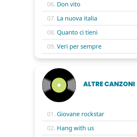
06.
Don vito
07.
La nuova italia
08.
Quanto ci tieni
09.
Veri per sempre
ALTRE CANZONI
01.
Giovane rockstar
02.
Hang with us