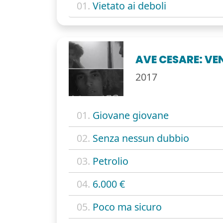
01.
Vietato ai deboli
AVE CESARE: VENI
2017
01.
Giovane giovane
02.
Senza nessun dubbio
03.
Petrolio
04.
6.000 €
05.
Poco ma sicuro