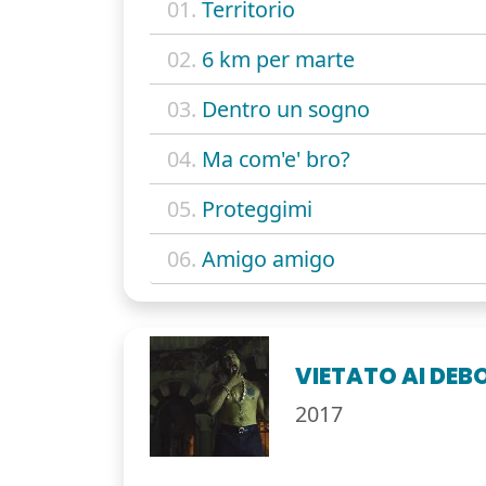
01.
Territorio
02.
6 km per marte
03.
Dentro un sogno
04.
Ma com'e' bro?
05.
Proteggimi
06.
Amigo amigo
VIETATO AI DEBO
2017