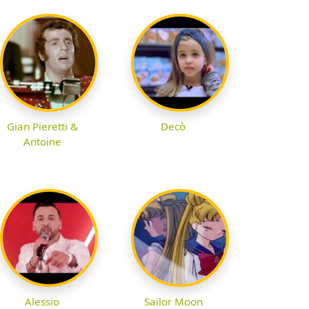
Gian Pieretti &
Decò
Antoine
Alessio
Sailor Moon