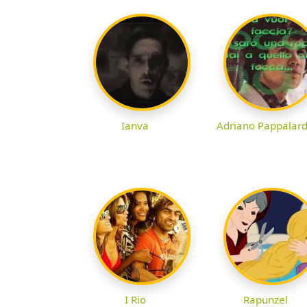
Ianva
Adriano Pappalar
I Rio
Rapunzel