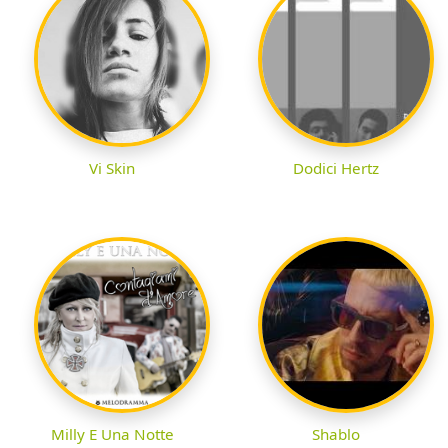
Vi Skin
Dodici Hertz
Milly E Una Notte
Shablo