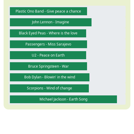
Plastic Ono Band - Give peace a chance
John Lennon - Imagine
Black Eyed Peas - Where is the love
Passengers - Miss Sarajevo
U2 - Peace on Earth
Bruce Springsteen - War
Bob Dylan - Blowin' in the wind
Scorpions - Wind of change
Michael Jackson - Earth Song