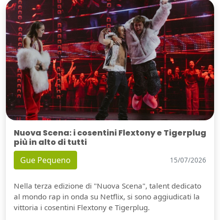
Nuova Scena: i cosentini Flextony e Tigerplug
più in alto di tutti
Gue Pequeno
15/07/2026
Nella terza edizione di "Nuova Scena", talent dedicato
al mondo rap in onda su Netflix, si sono aggiudicati la
vittoria i cosentini Flextony e Tigerplug.