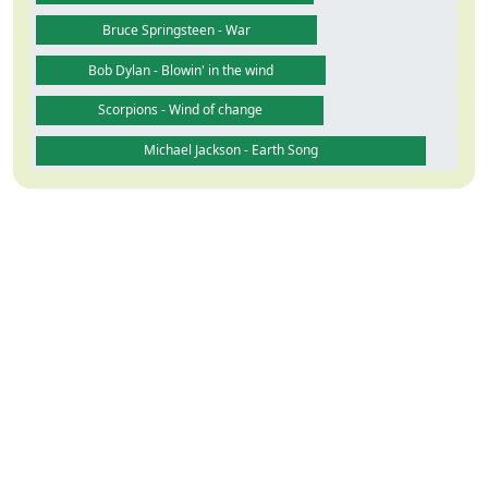
Bruce Springsteen - War
Bob Dylan - Blowin' in the wind
Scorpions - Wind of change
Michael Jackson - Earth Song