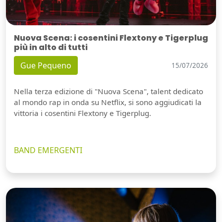
Nuova Scena: i cosentini Flextony e Tigerplug
più in alto di tutti
Gue Pequeno
15/07/2026
Nella terza edizione di "Nuova Scena", talent dedicato
al mondo rap in onda su Netflix, si sono aggiudicati la
vittoria i cosentini Flextony e Tigerplug.
BAND EMERGENTI