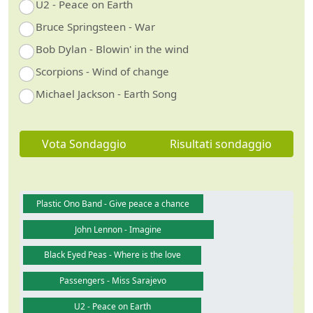
U2 - Peace on Earth
Bruce Springsteen - War
Bob Dylan - Blowin' in the wind
Scorpions - Wind of change
Michael Jackson - Earth Song
Vota Sondaggio
Risultati sondaggio
Plastic Ono Band - Give peace a chance
John Lennon - Imagine
Black Eyed Peas - Where is the love
Passengers - Miss Sarajevo
U2 - Peace on Earth