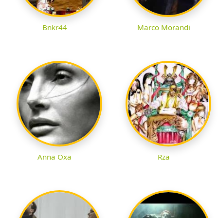
Bnkr44
Marco Morandi
Anna Oxa
Rza