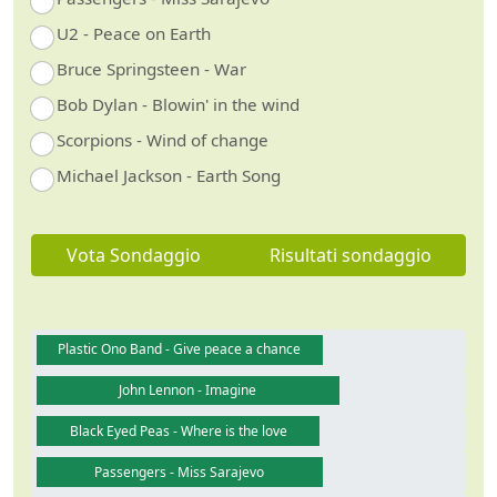
U2 - Peace on Earth
Bruce Springsteen - War
Bob Dylan - Blowin' in the wind
Scorpions - Wind of change
Michael Jackson - Earth Song
Vota Sondaggio
Risultati sondaggio
Plastic Ono Band - Give peace a chance
John Lennon - Imagine
Black Eyed Peas - Where is the love
Passengers - Miss Sarajevo