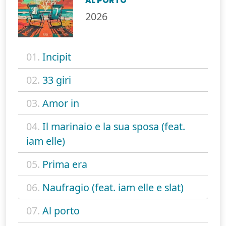
AL PORTO
2026
01.
Incipit
02.
33 giri
03.
Amor in
04.
Il marinaio e la sua sposa (feat.
iam elle)
05.
Prima era
06.
Naufragio (feat. iam elle e slat)
07.
Al porto