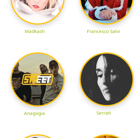
Madkash
Francesco Salvi
Serrati
Anagogia