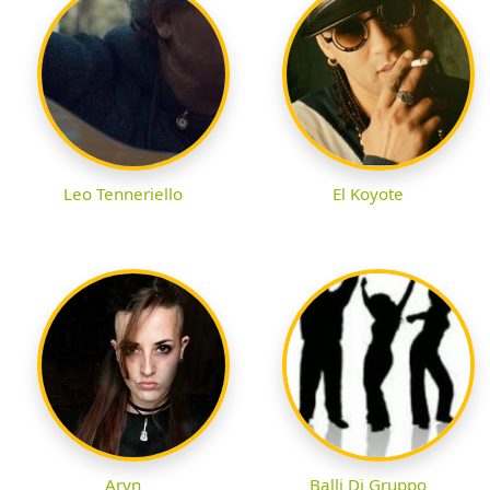
Leo Tenneriello
El Koyote
Aryn
Balli Di Gruppo