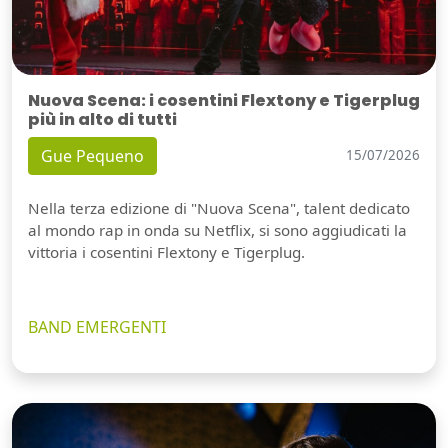
Nuova Scena: i cosentini Flextony e Tigerplug
più in alto di tutti
Gue Pequeno
15/07/2026
Nella terza edizione di "Nuova Scena", talent dedicato
al mondo rap in onda su Netflix, si sono aggiudicati la
vittoria i cosentini Flextony e Tigerplug.
BAND EMERGENTI