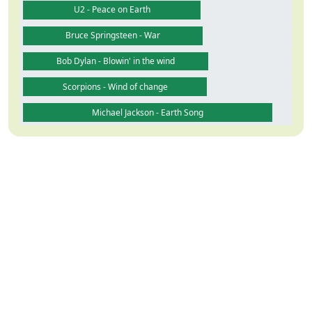
U2 - Peace on Earth
Bruce Springsteen - War
Bob Dylan - Blowin' in the wind
Scorpions - Wind of change
Michael Jackson - Earth Song