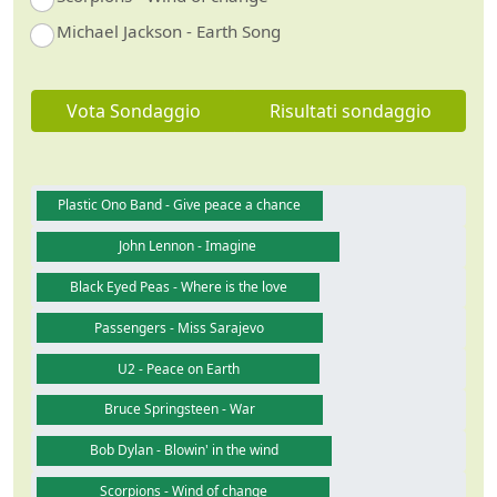
Michael Jackson - Earth Song
Vota Sondaggio
Risultati sondaggio
Plastic Ono Band - Give peace a chance
John Lennon - Imagine
Black Eyed Peas - Where is the love
Passengers - Miss Sarajevo
U2 - Peace on Earth
Bruce Springsteen - War
Bob Dylan - Blowin' in the wind
Scorpions - Wind of change